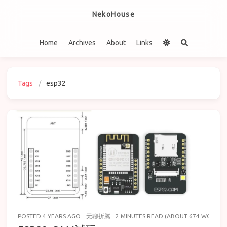
NekoHouse
Home
Archives
About
Links
Tags
esp32
POSTED
4 YEARS AGO
无聊折腾
2 MINUTES READ (ABOUT 674 WORDS)